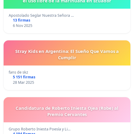
el uso libre de la marihuana en Ecuador
Apostolado Seglar Nuestra Señora …
13 firmas
6 Nov 2025
Stray Kids en Argentina: El Sueño Que Vamos a
Cumplir
fans de skz
5 151 firmas
28 Mar 2025
Candidatura de Roberto Iniesta Ojea (Robe) al
Premio Cervantes
Grupo Roberto Iniesta Poesía y Li…
4 194 firmas