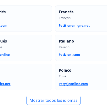
dés
Francés
Français
t.com
Petitionenligne.net
gués
Italiano
ês
Italiano
.online
Petizioni.com
Polaco
Polski
der.net
Petycjeonline.com
Mostrar todos los idiomas