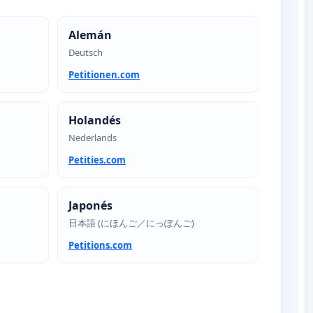
Alemán
Deutsch
Petitionen.com
Holandés
Nederlands
Petities.com
Japonés
日本語 (にほんご／にっぽんご)
Petitions.com