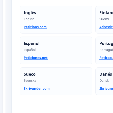
Inglés
Finlan
English
Suomi
Petitions.com
Adressi
Español
Portu
Español
Portugu
Peticiones.net
Peticao
Sueco
Danés
Svenska
Dansk
Skrivunder.com
Skrivun