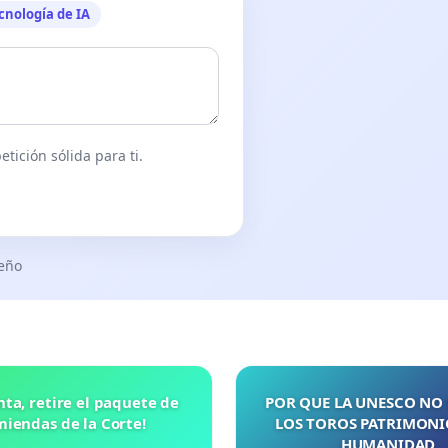
cnología de IA
tición sólida para ti.
seño
nta, retire el paquete de
POR QUE LA UNESCO NO
iendas de la Corte!
LOS TOROS PATRIMONI
HUMANIDAD