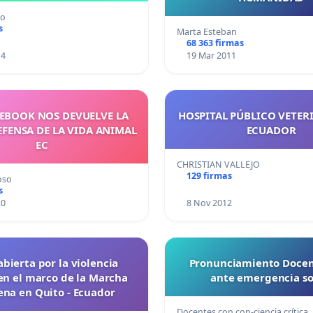
ño
s
Marta Esteban
68 363 firmas
14
19 Mar 2011
EBOOK NOS DEVUELVE LA
HOSPITAL PÚBLICO VETER
EFENSA DE LA VIDA ANIMAL
ECUADOR
EC
CHRISTIAN VALLEJO
129 firmas
oso
s
20
8 Nov 2012
abierta por la violencia
Pronunciamiento Docen
 en el marco de la Marcha
ante emergencia so
ena en Quito - Ecuador
Docentes con con-ciencia crítica