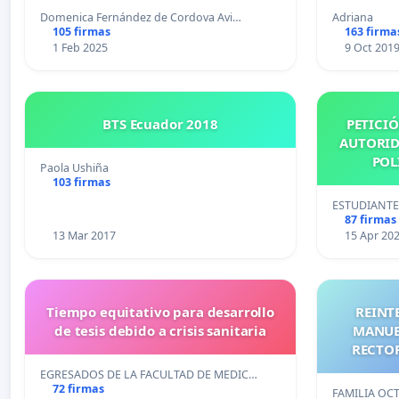
Domenica Fernández de Cordova Avi…
Adriana
105 firmas
163 firma
1 Feb 2025
9 Oct 201
BTS Ecuador 2018
PETICIÓ
AUTORID
POL
Paola Ushiña
103 firmas
ESTUDIANTE
87 firmas
13 Mar 2017
15 Apr 20
Tiempo equitativo para desarrollo
REINTE
de tesis debido a crisis sanitaria
MANUE
RECTOR
EGRESADOS DE LA FACULTAD DE MEDIC…
72 firmas
FAMILIA OC