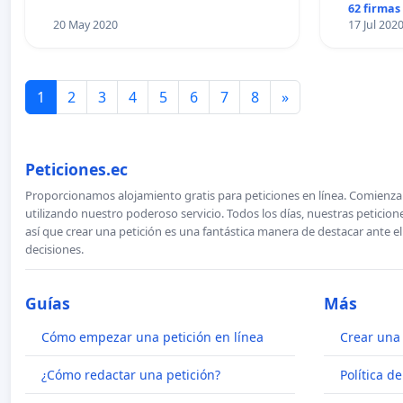
62 firmas
20 May 2020
17 Jul 202
1
2
3
4
5
6
7
8
»
Peticiones.ec
Proporcionamos alojamiento gratis para peticiones en línea. Comienza 
utilizando nuestro poderoso servicio. Todos los días, nuestras petici
así que crear una petición es una fantástica manera de destacar ante e
decisiones.
Guías
Más
Cómo empezar una petición en línea
Crear una 
¿Cómo redactar una petición?
Política d