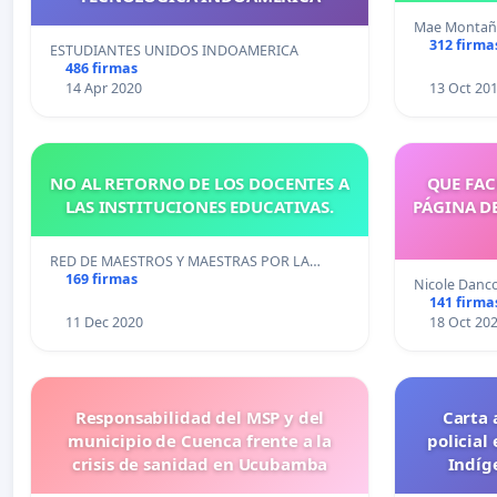
Mae Monta
312 firma
ESTUDIANTES UNIDOS INDOAMERICA
486 firmas
14 Apr 2020
13 Oct 20
NO AL RETORNO DE LOS DOCENTES A
QUE FAC
LAS INSTITUCIONES EDUCATIVAS.
PÁGINA D
RED DE MAESTROS Y MAESTRAS POR LA…
169 firmas
Nicole Danc
141 firma
11 Dec 2020
18 Oct 20
Responsabilidad del MSP y del
Carta 
municipio de Cuenca frente a la
policial
crisis de sanidad en Ucubamba
Indíg