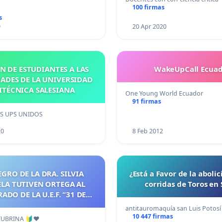
100 firmas
s
9
20 Apr 2020
N DE ESTUDIANTES A LAS
WakeUpCall Ecuad
ADES DE LA UNIVERSIDAD
ITÉCNICA SALESIANA
One Young World Ecuador
91 firmas
S UPS UNIDOS
20
8 Feb 2012
GRO DE LA DRA. SILVIA
¿Está a Favor de la abolic
LA TUTIVEN ORTEGA AL
corridas de Toros en 
ADO DE LA U.E.F. “31 DE
OCTUBRE”
antitauromaquía san Luis Potosí
10 447 firmas
TUBRINA 🔰❤️