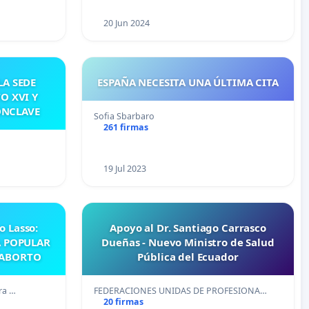
20 Jun 2024
A SEDE
ESPAÑA NECESITA UNA ÚLTIMA CITA
O XVI Y
ÓNCLAVE
Sofia Sbarbaro
261 firmas
…
19 Jul 2023
o Lasso:
Apoyo al Dr. Santiago Carrasco
A POPULAR
Dueñas - Nuevo Ministro de Salud
 ABORTO
Pública del Ecuador
ra …
FEDERACIONES UNIDAS DE PROFESIONA…
20 firmas