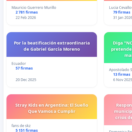
Mauricio Guerrero Murillo
Lucia Cevallo
2 781 firmas
79 firmas
22 Feb 2026
31 Jan 202
Por la beatificación extraordinaria
Diga "NO
de Gabriel García Moreno
pretende 
mar
Ecuador
57 firmas
Apostolado S
13 firmas
20 Dec 2025
6 Nov 202
Stray Kids en Argentina: El Sueño
Respon
Que Vamos a Cumplir
municip
crisis 
fans de skz
5 151 firmas
Domenica Fe