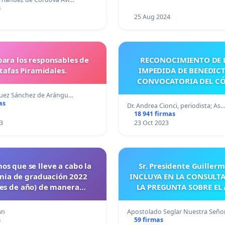
s
25 Aug 2024
para los responsables de
RECONOCIMIENTO DE L
tafas Piramidales.
IMPEDIDA DE BENEDICT
CONVOCATORIA DEL C
guez Sánchez de Arángu…
as
Dr. Andrea Cionci, periodista; As
18 941 firmas
3
23 Oct 2023
mos que se lleve a cabo la
Sr. Presidente Guillerm
nia de graduación 2022
INCLUYA EN LA CONSULT
les de año) de manera
LA PREGUNTA SOBRE EL
presencial
an
Apostolado Seglar Nuestra Seño
s
59 firmas