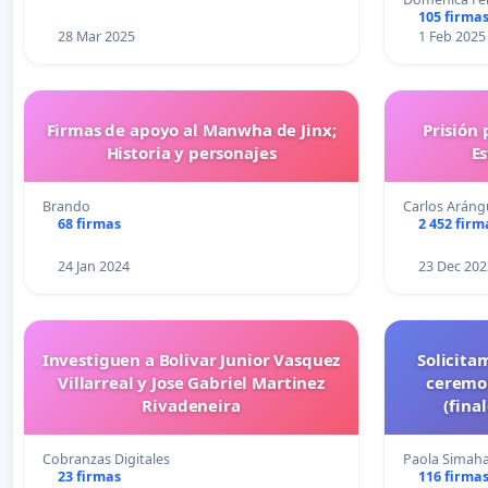
105 firma
28 Mar 2025
1 Feb 2025
Firmas de apoyo al Manwha de Jinx;
Prisión 
Historia y personajes
Es
Brando
Carlos Arán
68 firmas
2 452 firm
24 Jan 2024
23 Dec 202
Investiguen a Bolivar Junior Vasquez
Solicita
Villarreal y Jose Gabriel Martinez
ceremo
Rivadeneira
(fina
Cobranzas Digitales
Paola Simah
23 firmas
116 firma