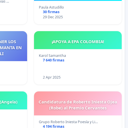
ías …
Paula Astudillo
30 firmas
29 Dec 2025
NER LOS
¡APOYA A EPA COLOMBIA!
 MANTA EN
LI
Karol Samantha
7 640 firmas
2 Apr 2025
 (Angela)
Candidatura de Roberto Iniesta Ojea
(Robe) al Premio Cervantes
Grupo Roberto Iniesta Poesía y Li…
4 194 firmas