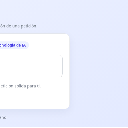
ón de una petición.
cnología de IA
tición sólida para ti.
seño