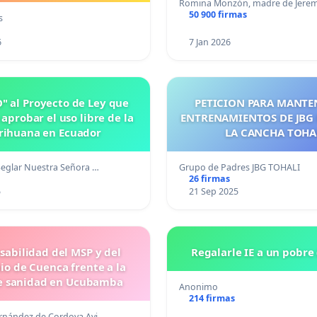
Romina Monzón, madre de Jerem
50 900 firmas
s
6
7 Jan 2026
" al Proyecto de Ley que
PETICION PARA MANTE
aprobar el uso libre de la
ENTRENAMIENTOS DE JBG
ihuana en Ecuador
LA CANCHA TOHA
eglar Nuestra Señora …
Grupo de Padres JBG TOHALI
26 firmas
5
21 Sep 2025
sabilidad del MSP y del
Regalarle IE a un pobre
io de Cuenca frente a la
de sanidad en Ucubamba
Anonimo
214 firmas
rnández de Cordova Avi…