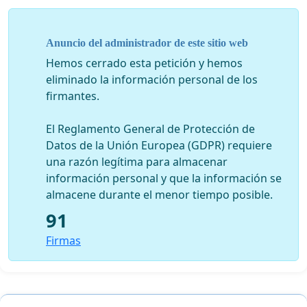
los ciudadanos e inmiscuirse en el desarrollo y
mejoramiento de políticas públicas.
Anuncio del administrador de este sitio web
Hemos cerrado esta petición y hemos
2) Se ofrezcan talleres gratuitos acerca del
eliminado la información personal de los
funcionamiento de las diferentes Funciones del
firmantes.
Estado (Ejecutivo, Legislativo, Judicial, Electoral y de
Transparencia y Control Social). Dichos talleres
El Reglamento General de Protección de
deberán estar dirigidos a jóvenes entre los 18 y 35
Datos de la Unión Europea (GDPR) requiere
años de edad, quienes fueron educados bajo
una razón legítima para almacenar
distintas mallas curriculares que no contemplaban
información personal y que la información se
esta información.
almacene durante el menor tiempo posible.
91
Firmas
3) Se mejore el diseño de los portales web de las
distintas funciones del Estado y gobiernos
autónomos, de tal manera que éstos faciliten el
acceso a información actualizada y promuevan la