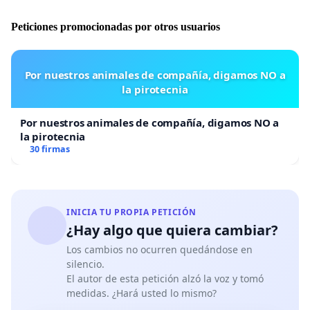
interacción de los lectores con los entes generadores
y el contenido.
Peticiones promocionadas por otros usuarios
4) Se capacite
a representantes electos y su personal
Por nuestros animales de compañía, digamos NO a
la pirotecnia
en el uso de los medios sociales para una mejor
comunicación y accesibilidad al público en General.
Por nuestros animales de compañía, digamos NO a
la pirotecnia
30 firmas
5) Se establezca centros de información ambulante,
que periódicamente circulen en ciudades,
parroquias, etc., con el fin de informar, recoger
inquietudes e incentivar la participación de los
INICIA TU PROPIA PETICIÓN
¿Hay algo que quiera cambiar?
ciudadanos.
Los cambios no ocurren quedándose en
silencio.
El autor de esta petición alzó la voz y tomó
medidas. ¿Hará usted lo mismo?