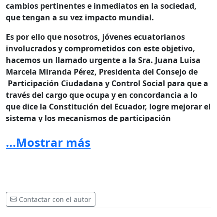
cambios pertinentes e inmediatos en la sociedad,
que tengan a su vez impacto mundial.
Es por ello que nosotros, jóvenes ecuatorianos
involucrados y comprometidos con este objetivo,
hacemos un llamado urgente a la Sra. Juana Luisa
Marcela Miranda Pérez, Presidenta del Consejo de
Participación Ciudadana y Control Social para que a
través del cargo que ocupa y en concordancia a lo
que dice la Constitución del Ecuador, logre mejorar el
sistema y los mecanismos de participación
ciudadana en el país.
...Mostrar más
Con este fin, proponemos lo siguiente:
1) Se haga una mejor difusión a través de medios de
comunicación masiva (televisión, radio, diarios,
internet) acerca de los diferentes mecanismos de
Contactar con el autor
participación ciudadana a los que pueden acceder