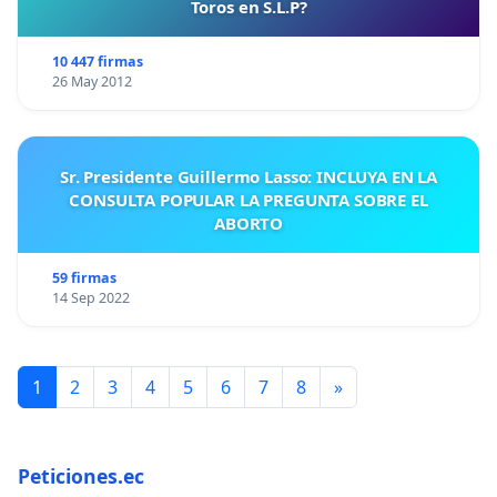
Toros en S.L.P?
10 447 firmas
26 May 2012
Sr. Presidente Guillermo Lasso: INCLUYA EN LA
CONSULTA POPULAR LA PREGUNTA SOBRE EL
ABORTO
59 firmas
14 Sep 2022
1
2
3
4
5
6
7
8
»
Peticiones.ec