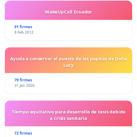
WakeUpCall Ecuador
91 firmas
8 Feb 2012
Ayuda a conservar el puesto de las papitas de Doña
Lucy
79 firmas
31 Jan 2026
Tiempo equitativo para desarrollo de tesis debido
a crisis sanitaria
72 firmas